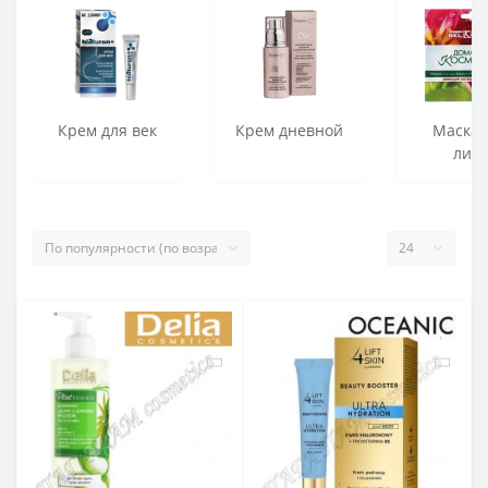
Крем для век
Крем дневной
Маска 
лиц