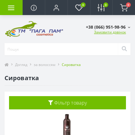
0
0
0
+38 (066) 951-98-96
Замовити дзвінок
Догляд
за волоссям
Сироватка
Сироватка
Фільтр товару