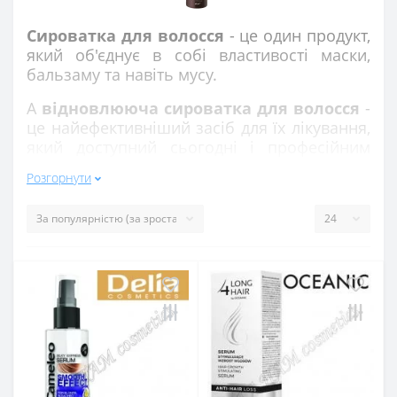
Сироватка для волосся
- це один продукт,
який об'єднує в собі властивості маски,
бальзаму та навіть мусу.
А
відновлююча сироватка для волосся
-
це найефективніший засіб для їх лікування,
який доступний сьогодні і професійним
парикмахерам, і рядовим людям.
Розгорнути
Враховуючи унікальний склад,
препарат не тільки прискорює ріст
волосся, але і:
придает локонам здоровый блеск;
увеличивает эластичность прядей;
попереджає випадання;
вирішує проблеми ломкости та
секущихся кончиків;