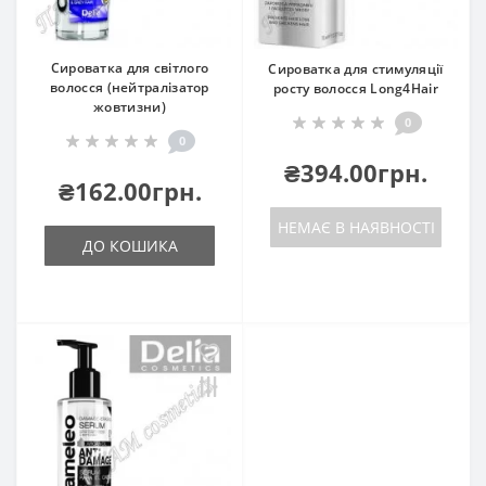
може навіть вибачити від перхоти.
Сироватка для світлого
Сироватка для стимуляції
волосся (нейтралізатор
росту волосся Long4Hair
жовтизни)
0
0
₴394.00грн.
₴162.00грн.
НЕМАЄ В НАЯВНОСТІ
ДО КОШИКА