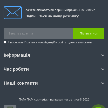
Київ, Івано-Франківськ, Чернівці, Мукачево, Одеса,
Ужгород, Вінниця, Славутич, Південний, Львів,
Хочете дізнаватися першим про акції і знижки?
Хмельницький, Тернопіль, Рівне, Запоріжжя, Полтава,
Іллічівськ, Кам'янець-Подільський, Бориспіль, Суми,
Підпишіться на нашу розсилку
Луцьк , Кузнецовськ, Кривий Ріг, Трускавець, Бровари,
Миколаїв, Комсомольськ, Коломия, Біла Церква,
Черкаси, Южноукраїнськ, Кіровоград, Херсон, Житомир,
Підписатися
Умань, Керч, Чернігів, Енергодар, Миргород, Ірпінь,
Переяслав-Хмельницький, Маріуполь, Мелітополь,
Я прочитав
Політика конфіденційності
і згоден з вимогами
Кременчук , Нетішин, Артемівськ та інші.
Інформація
Час роботи
Наші контакти
ПАГА ПАМ cosmetics - польская косметика © 2026