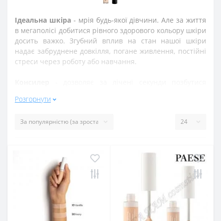
Ідеальна шкіра
- мрія будь-якої дівчини. Але за життя
в мегаполісі добитися рівного здорового кольору шкіри
досить важко. Згубний вплив на стан нашої шкіри
надає забруднене довкілля, погане живлення, постійні
стреси через роботу або навчання.
Консилер
- дозволяє за лічені секунди позбутися
недоліків шкіри обличчя. Так, можна швидко заховати
Розгорнути
вискочили за ніч прищі або синці під очима, а також
прикрі пігментні плями.
Виробники випускають консілери в різних видах:
олівці, стіки, креми, рідкі коректори.
Де в інтернеті купити
консілєр
для обличчя?
На
сьогоднішній день покупки в інтернеті стають
невід'ємною частиною усіх. В інтернет-магазині
ПАГА
ПАМ cosmetics
купувати косметику та парфумерію
дешево, швидко та приємно. Оформлення замовлення
займе всього кілька хвилин, необхідно помістити товар