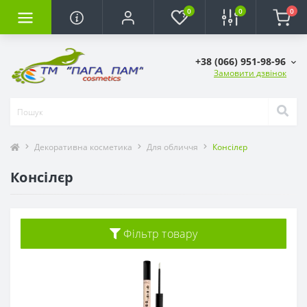
0
0
0
+38 (066) 951-98-96
Замовити дзвінок
Декоративна косметика
Для обличчя
Консілєр
Консілєр
Фільтр товару