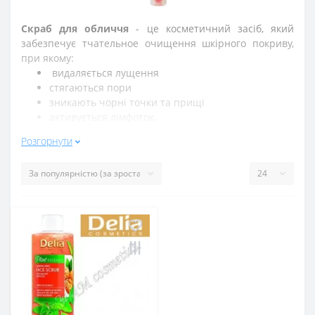
Скраб для обличчя
- це косметичний засіб, який
забезпечує тчательное очищення шкірного покриву,
при якому:
видаляється лущення
стягаються пори
зникають чорні точки та прищі
активується лімфоток.
Розгорнути
Ми рекомендуємо застосовувати раз в 7-10 днів
при
сухому типі шкіри.
Нормальна та комбінірована шкіра
потребує
скарбірованія раз в 5 днів.
При жирному типі шкіри обличчя
використовують
2-3 рази на тиждень.
Правила застосування