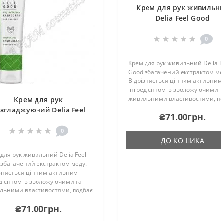
Крем для рук живильн
Delia Feel Good
0
Крем для рук живильний Delia 
Good збагачений екстрактом м
Відрізняється цінним активни
інгредієнтом із зволожуючими 
живильними властивостями, п
Крем для рук
про суху шкіру рук, роблячи її м
згладжуючий Delia Feel
₴71.00грн.
зволоженою. Зручна ємність 10
Good
0
ДО КОШИКА
для рук живильний Delia Feel
збагачений екстрактом меду.
ізняється цінним активним
дієнтом із зволожуючими та
льними властивостями, подбає
уху шкіру рук, роблячи її м’якою,
₴71.00грн.
женою. Зручна ємність 100 мл..