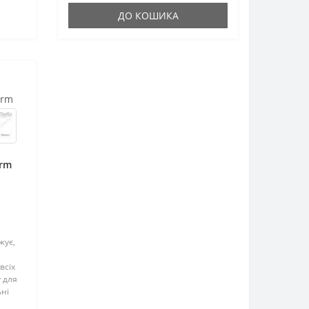
ДО КОШИКА
arm
жує,
всіх
 для
ьні