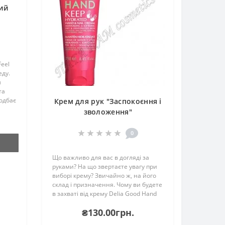
ий
Feel
еду.
м
та
одбає
Крем для рук "Заспокоєння і
’якою,
зволоження"
0 мл..
0
Що важливо для вас в догляді за
руками? На що звертаєте увагу при
виборі крему? Звичайно ж, на його
склад і призначення. Чому ви будете
в захваті від крему Delia Good Hand
Cream? Він призначений для
₴130.00грн.
регулярного догляду за сухою
шкірою рук.Він м..