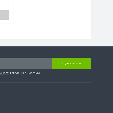
Підписатися
йності
і згоден з вимогами