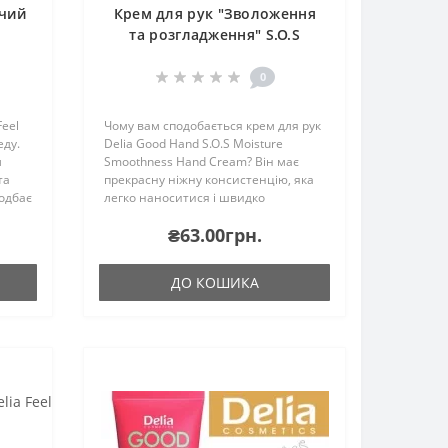
чий
Крем для рук "Зволоження
та розгладження" S.O.S
0
Feel
Чому вам сподобається крем для рук
еду.
Delia Good Hand S.O.S Moisture
м
Smoothness Hand Cream? Він має
та
прекрасну ніжну консистенцію, яка
одбає
легко наноситися і швидко
’якою,
сохне.Призначений для
₴63.00грн.
0 мл..
зволоження, розгладження.До
складу входять живильні
мікроелементи, я..
ДО КОШИКА