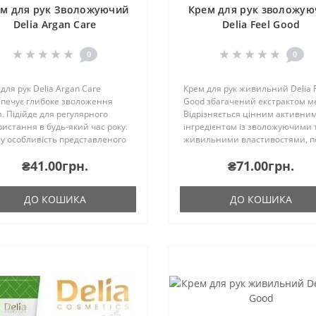
м для рук Зволожуючий
Крем для рук зволожую
Delia Argan Care
Delia Feel Good
0
0
для рук Delia Argan Care
Крем для рук живильний Delia 
зпечує глибоке зволоження
Good збагачений екстрактом м
. Підійде для регулярного
Відрізняється цінним активни
истання в будь-який час року.
інгредієнтом із зволожуючими 
у особливість представленого
живильними властивостями, п
у: Живить шкіру, допомагаючи
про суху шкіру рук, роблячи її м
₴41.00грн.
₴71.00грн.
дновлюватися, повертаючи їй
зволоженою. Зручна ємність 10
в'я, гладкіст..
ДО КОШИКА
ДО КОШИКА