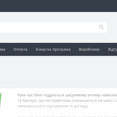
вка
Оплата
Бонусна програма
Виробники
Відг
Руки
постійно
піддаються
шкідливому впливу навколи
та
бактерії
,
що
несприятливо
позначається
на
шкірі
т
неправильного
харчування
та
догляду
.
Крем
для
рук
потрібно
вибирати
а
залежно
від
його
п