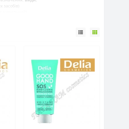
их
засобів
)
а
живильний
)
розгладжує
зморшки
та
освітлює шкіру
)