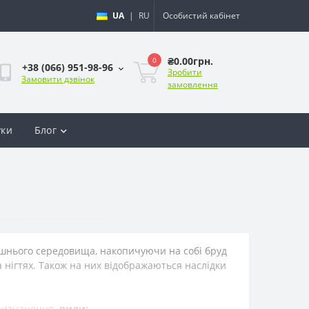
UA
|
RU
Особистий кабінет
₴0.00грн.
0
+38 (066) 951-98-96
Зробити
Замовити дзвінок
замовлення
уки
Блог
шнього
середовища
,
накопичуючи
на
собі
бруд
а
нігтях
.
Також
на
них
відображаються
наслідки
ризначення
.
види
: