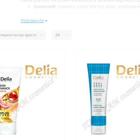
Захисний
(
служить
захистом
від
води
,
агресивн
Доглядовий
крем
(
розрізняють
зволожуючий
т
Антивіковий
крем
(
активно
живить
,
зволожує
,
Розгорнути
Л
ікувальний
крем
(
лікує
від
тріщин
та
сухості
)