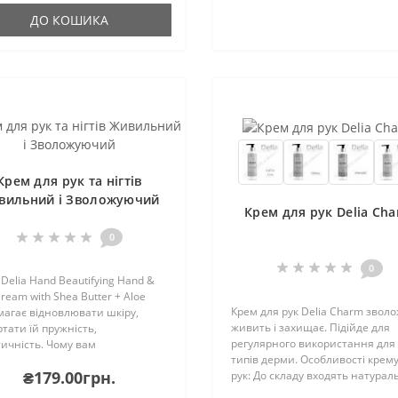
ДО КОШИКА
Крем для рук та нігтів
вильний і Зволожуючий
Крем для рук Delia Ch
0
0
Delia Hand Beautifying Hand &
Cream with Shea Butter + Aloe
Крем для рук Delia Charm зволо
агає відновлювати шкіру,
живить і захищає. Підійде для
тати їй пружність,
регулярного використання для 
ичність. Чому вам
типів дерми. Особливості крему
обається представлений крем:
₴179.00грн.
рук: До складу входять натурал
ляє ефективно піклуватися про
інгредієнти, які живлять,
, зволожувати і ..