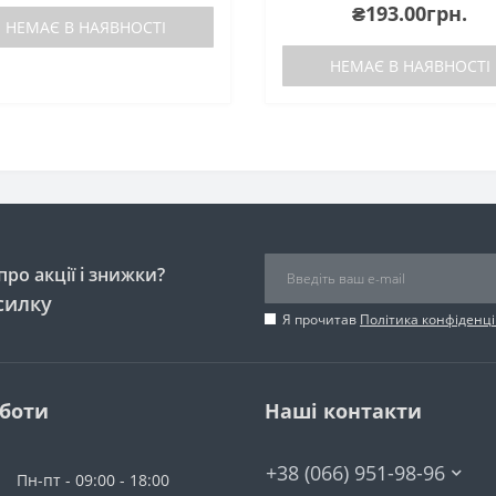
₴193.00грн.
зволожують шкіру.Знімає
НЕМАЄ В НАЯВНОСТІ
подразнення, прибирає луще..
НЕМАЄ В НАЯВНОСТІ
ро акції і знижки?
силку
Я прочитав
Політика конфіденці
оботи
Наші контакти
+38 (066) 951-98-96
Пн-пт - 09:00 - 18:00