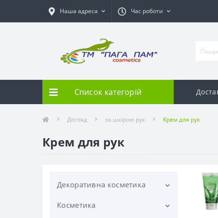
Наша адреса
Час роботи
Список категорій
Доста
Догляд
за шкірою рук
Крем для рук
Крем для рук
Декоративна косметика
Косметика
Для брів