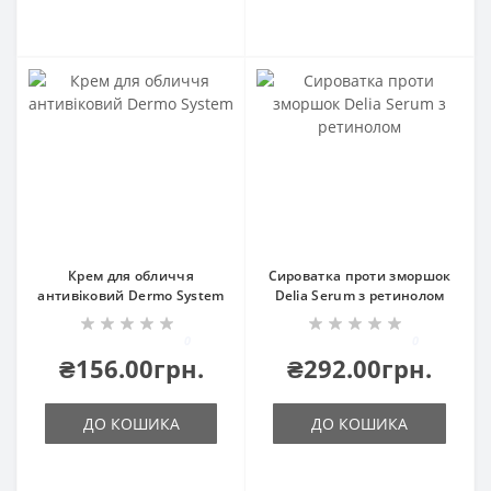
Крем для обличчя
Сироватка проти зморшок
антивіковий Dermo System
Delia Serum з ретинолом
0
0
₴156.00грн.
₴292.00грн.
ДО КОШИКА
ДО КОШИКА