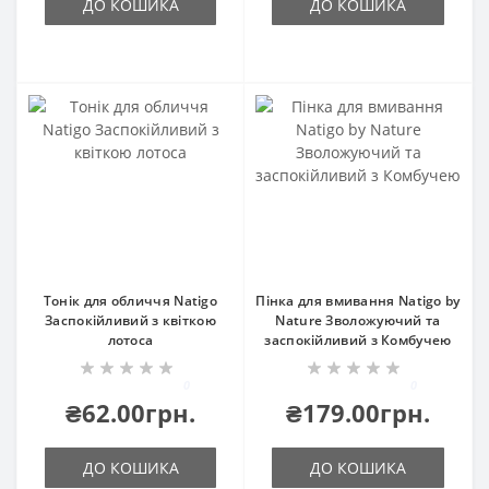
ДО КОШИКА
ДО КОШИКА
Тонік для обличчя Natigo
Пінка для вмивання Natigo by
Заспокійливий з квіткою
Nature Зволожуючий та
лотоса
заспокійливий з Комбучею
0
0
₴62.00грн.
₴179.00грн.
ДО КОШИКА
ДО КОШИКА