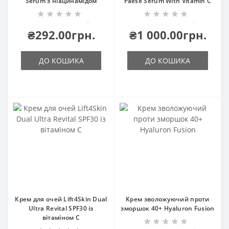
Serum з ніацинамідом
Paese Serum With Vitamin C
0
0
₴292.00грн.
₴1 000.00грн.
ДО КОШИКА
ДО КОШИКА
Крем для очей Lift4Skin Dual
Крем зволожуючий проти
Ultra Revital SPF30 із
зморшок 40+ Hyaluron Fusion
вітаміном С