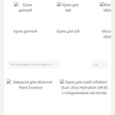
Крем денний
Крем для вій
Маска 
облич