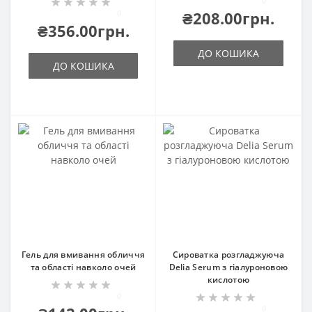
0
0
₴208.00грн.
₴356.00грн.
ДО КОШИКА
ДО КОШИКА
Гель для вмивання обличчя
Сироватка розгладжуюча
та області навколо очей
Delia Serum з гіалуроновою
кислотою
0
0