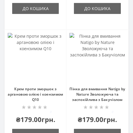
ДО КОШИКА
ДО КОШИКА
Крем проти зморшок з
Пінка для вмивання Natigo by
аргановою олією і коензимом
Nature Зволожуюча та
Q10
заспокійлива з Бакучіолом
0
0
₴179.00грн.
₴179.00грн.