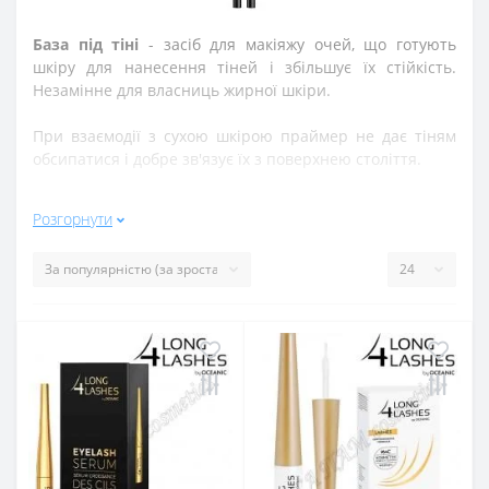
База під тіні
- засіб для макіяжу очей, що готують
шкіру для нанесення тіней і збільшує їх стійкість.
Незамінне для власниць жирної шкіри.
При взаємодії з сухою шкірою праймер не дає тіням
обсипатися і добре зв'язує їх з поверхнею століття.
База під тіні вирівнює тон шкіри, згладжує лущення,
Розгорнути
абсорбує шкірний жир і зменшує видимість судин,
пігментних плям і почервонінь.
Засіб іноді має щільну кремоподібну текстуру, в деяких
випадках - гелеву або рідку.
Колір
- від прозорого до тілесно-бежевого.
Де в інтернеті купити
основу під тіні
?
На
сьогоднішній день покупки в інтернеті стають
невід'ємною частиною усіх. В інтернет-магазині
ПАГА
ПАМ cosmetics
купувати косметику та парфумерію