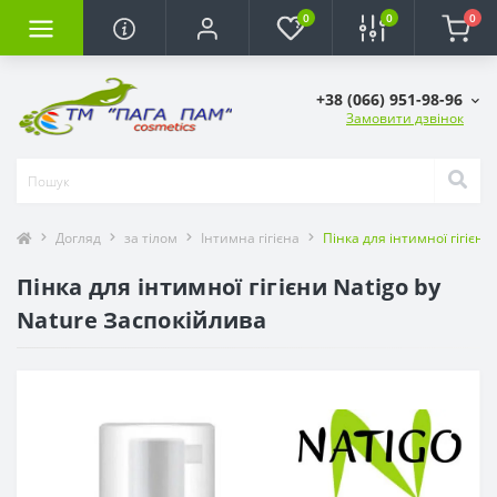
0
0
0
+38 (066) 951-98-96
Замовити дзвінок
Догляд
за тілом
Інтимна гігієна
Пінка для інтимної гігієни
Пінка для інтимної гігієни Natigo by
Nature Заспокійлива